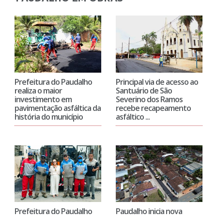
Prefeitura do Paudalho
Principal via de acesso ao
realiza o maior
Santuário de São
investimento em
Severino dos Ramos
pavimentação asfáltica da
recebe recapeamento
história do município
asfáltico ...
Prefeitura do Paudalho
Paudalho inicia nova
assina ordem de serviço
etapa do Programa Ruas
para recapeamento
do Povo com
asfáltico em Guadalajara
asfaltamento de 63 vias
e reforça ...