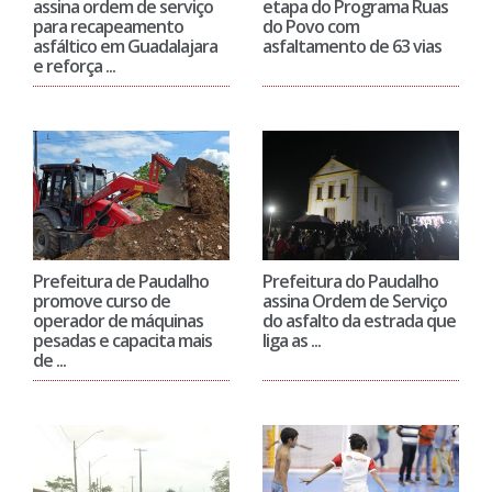
Prefeitura de Paudalho
Prefeitura do Paudalho
promove curso de
assina Ordem de Serviço
operador de máquinas
do asfalto da estrada que
pesadas e capacita mais
liga as ...
de ...
Prefeitura do Paudalho
Com 10 quadras
realiza assinatura de
poliesportivas
ordem de serviço do
inauguradas e mais