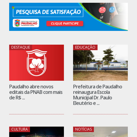
DESTAQUE
EDUCAÇÃO
Paudalho abre novos
Prefeitura de Paudalho
editais da PNAB com mais
reinaugura Escola
de R$ ...
Municipal Dr. Paulo
Eleutério e ...
CULTURA
NOTÍCIAS
Paudalho celebra 215
Audiência Pública da LDO