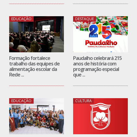
Formação fortalece
Paudalho celebrará 215
trabalho das equipes de
anos de história com
alimentação escolar da
programação especial
Rede ...
que ...
EDUCAÇÃO
CULTURA
Curso de Educação
Prefeitura de Paudalho
Parental fortalece rede
lançará primeira etapa
de apoio às mães ...
dos editais da Política ...